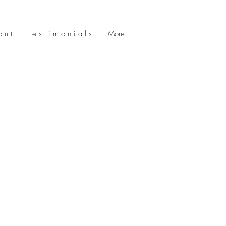
 u t
t e s t i m o n i a l s
More